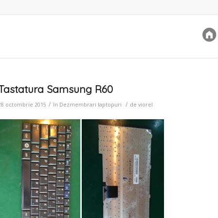
Tastatura Samsung R60
/
/
28 octombrie 2015
în
Dezmembrari laptopuri
de
viorel