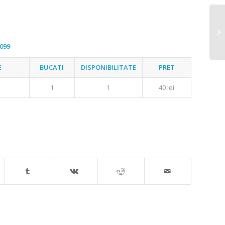
Al
099
E
BUCATI
DISPONIBILITATE
PRET
1
1
40 lei