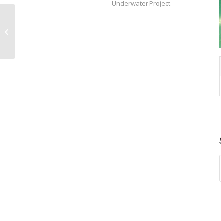
Underwater Project
LVDS si invertor Samsung R60