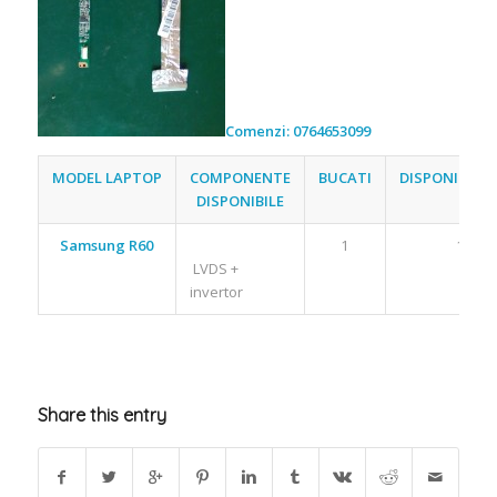
Comenzi: 0764653099
MODEL LAPTOP
COMPONENTE
BUCATI
DISPONIBILIT
DISPONIBILE
Samsung R60
1
1
LVDS +
invertor
Share this entry