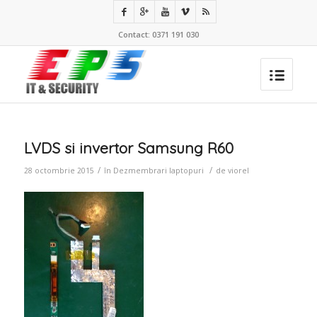
Contact: 0371 191 030
LVDS si invertor Samsung R60
/
/
28 octombrie 2015
în
Dezmembrari laptopuri
de
viorel