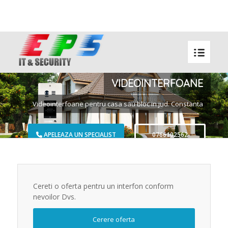
Contact: 0371 191 030
VIDEOINTERFOANE
Videointerfoane pentru casa sau bloc in jud. Constanta
APELEAZA UN SPECIALIST
0766102562
Cereti o oferta pentru un interfon conform
nevoilor Dvs.
Cerere oferta