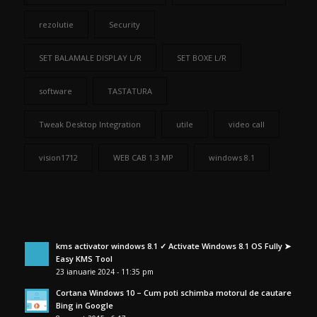
rezolutie
Security
SET BALAMALE DISPLAY L/R
SET BOXE L/R
software
TASTATURA
Tweak Desktop Integration
utile
video call
vision1712
WEB CAB 1.3 MP
windows 8.1
kms activator windows 8.1 ✓ Activate Windows 8.1 OS Fully ➤
Easy KMS Tool
23 ianuarie 2024 - 11:35 pm
Cortana Windows 10 – Cum poti schimba motorul de cautare
Bing in Google