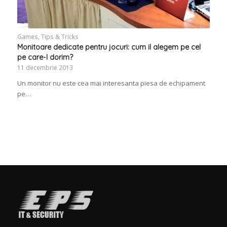
Games
,
Tips & Tricks
Monitoare dedicate pentru jocuri: cum il alegem pe cel
pe care-l dorim?
11 decembrie 2013
Un monitor nu este cea mai interesanta piesa de echipament
pe…