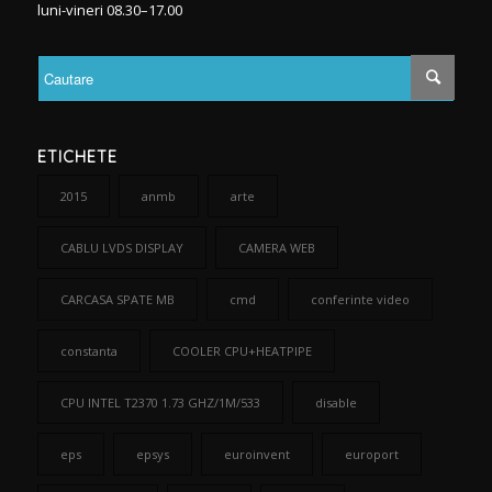
luni-vineri 08.30–17.00
ETICHETE
2015
anmb
arte
CABLU LVDS DISPLAY
CAMERA WEB
CARCASA SPATE MB
cmd
conferinte video
constanta
COOLER CPU+HEATPIPE
CPU INTEL T2370 1.73 GHZ/1M/533
disable
eps
epsys
euroinvent
europort