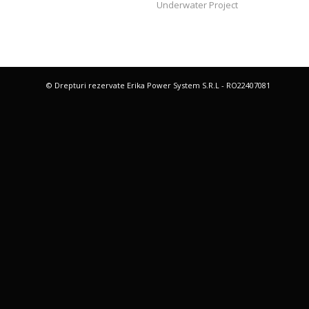
Underwater Project
© Drepturi rezervate Erika Power System S.R.L - RO22407081