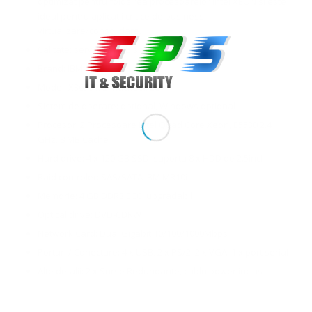
optimizat pentru folosirea procesoarelor Intel XEON si este
ideal pentru aplicatii critice de business,
virtualizare/consolidare.
Calitate: server refurbished
Brand: IBM
Model: X3650 M2, Rackabil 2U
Sistem de operare: optional, Windows optional
Procesor: 2 Procesoare Intel Quad Core Xeon, E5530 2.4
GHz, 8 MB Cache
Hard drive: 4 x 120 GB SSD, suporta 8 x HDD de 2.5inch
Raid controler: SAS/SATA IBM MR10i
Memorie: 4 GB DDR3 ECC, upgradabil
Optical drive: DVD-CDRW
Network Card: Dual Gigabit 10/100/1000Mbps
Porturi / Conectare: 4 x USB, 2 x PS/2, 2 x VGA, 1 x port serial
Alte detalii: 2 x Surse Redundante, cablu power inclus