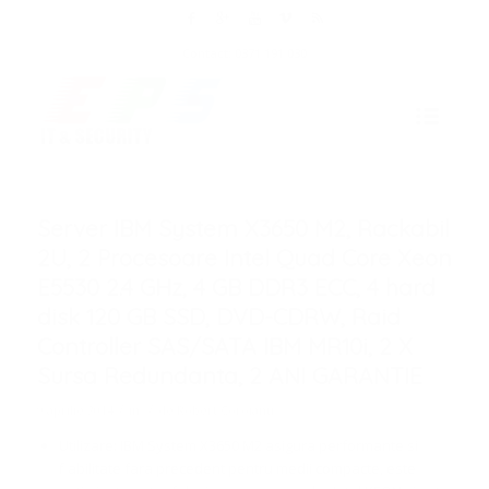
Contact: 0371 191 030
Server IBM System X3650 M2, Rackabil
2U, 2 Procesoare Intel Quad Core Xeon
E5530 2.4 GHz, 4 GB DDR3 ECC, 4 hard
disk 120 GB SSD, DVD-CDRW, Raid
Controller SAS/SATA IBM MR10i, 2 X
Sursa Redundanta, 2 ANI GARANTIE
/
/
9 aprilie 2014
în
de
Robert Coroianu
Utilizare: IBM System X3650 M2 asigura performante si
fiabilitate fara precedent pentru medii compacte, este