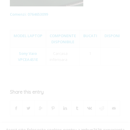
Comenzi: 0764653099
MODEL LAPTOP
COMPONENTE
BUCATI
DISPONIBILIT
DISPONIBILE
Sony Vaio
Carcasa
1
1
VPCEA4S1E
inferioara
Share this entry
Acest site foloseşte cookies pentru a imbunătăţi experienţa