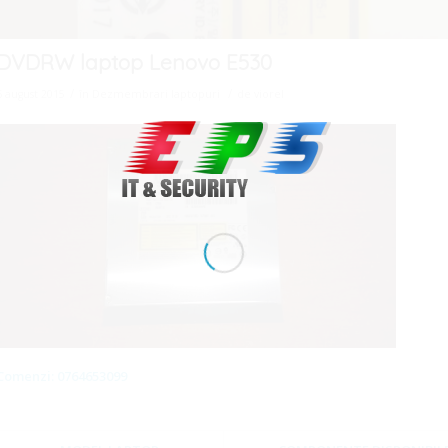
DVDRW laptop Lenovo E530
/
/
6 august 2015
în
Dezmembrari laptopuri
de
viorel
Comenzi: 0764653099