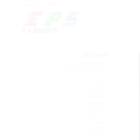
Contact: 0371 191 030
CATEGORII
Cool websites & Tools
Dezmembrari laptopuri
Games
Laptop
Monitoare
Prezentari
Refurbished
Refurbished
Refurbished
Software
Tips & Tricks
Uncategorized