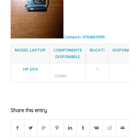
Comenzi: 0764653099
MODEL LAPTOP
COMPONENTE
BUCATI
DISPONIBILIT
DISPONIBILE
HP DV4
1
1
Cooler
Share this entry