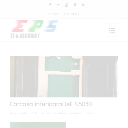
Contact: 0371 191 030
Carcasa inferioaraDell N5030
/
/
28 octombrie 2015
în
Dezmembrari laptopuri
de
viorel