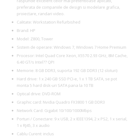
raspunde excelent celor mai pretentioase aplicatii,
preferata de companiile de design si modelare grafica,
proiectare, randari video.
Calitate: Workstation Refurbished
Brand: HP
Model: Z800, Tower
Sistem de operare: Windows 7, Windows 7 Home Premium
Procesor: Intel Quad Core Xeon, X5570 2.93 GHz, 8M Cache,
6.40 GT/s Intel?? QPI
Memorie: 8 GB DDR3, suporta 192 GB DDR3 (12 sloturi)
Hard drive: 1 x 240 GB SSD PCI-e, 1 x 1 TB SATA, se pot
monta 5 hard disk-uri SATA pana la 10 TB
Optical drive: DVD-ROM
Graphic card: Nvidia Quadro FX3800 1 GB DDR3
Network Card: Gigabit 10/100/1000Mbps
Porturi / Conectare: 9 x USB, 2 x IEEE1394, 2 x PS2, 1 x serial,
1 x RJ45, 3 x audio
Cablu Curent: inclus