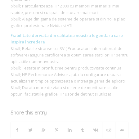
&bull; Particularizeaza HP Z800 cu memorii mai mari si mai
rapide, precum si cu spatii de stocare mai mari
&bull; Alege din gama de sisteme de operare si din noile placi
grafice profesionale Nvidia si ATI
Fiabilitate derivata din calitatea noastra legendara care
inspira incredere
&bull; Relatiile stranse cu ISV ( Producatorii internationali de
software) asigura certificarea si optimizarea statiilor HP pentru
aplicatiile dumneavoastra.
&bull; Testate in pronfuzime pentru productivitate continua
&bull; HP Performance Advisor ajuta la configurare usoara
actualizari in timp ce optimizeaza o intreaga gama de aplicatii
&bull; Durata mare de viata si o serie de monitoare si alte
optiuni fac statiile grafice HP usor de detinut si utilizat
Share this entry