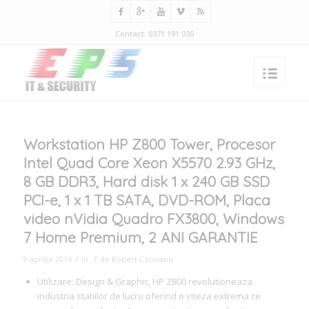
Contact: 0371 191 030
Workstation HP Z800 Tower, Procesor
Intel Quad Core Xeon X5570 2.93 GHz,
8 GB DDR3, Hard disk 1 x 240 GB SSD
PCI-e, 1 x 1 TB SATA, DVD-ROM, Placa
video nVidia Quadro FX3800, Windows
7 Home Premium, 2 ANI GARANTIE
/
/
9 aprilie 2014
în
de
Robert Coroianu
Utilizare: Design & Graphic, HP Z800 revolutioneaza
industria statiilor de lucru oferind o viteza extrema ce