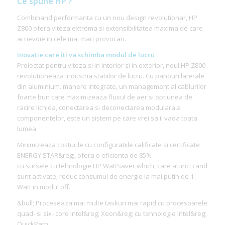
Ce spune HP ?
Combinand performanta cu un nou design revolutionar, HP
Z800 ofera viteza extrema si extensibilitatea maxima de care
ai nevoie in cele mai mari provocari.
Inovatie care iti va schimba modul de lucru
Proiectat pentru viteza si in interior si in exterior, noul HP Z800
revolutioneaza industria statiilor de lucru. Cu panouri laterale
din aluminium. manere integrate, un management al cablurilor
foarte bun care maximizeaza fluxul de aer si optiunea de
racire lichida, conectarea si deconectarea modulara a
componentelor, este un sistem pe care vrei sa il vada toata
lumea.
Minimizeaza costurile cu configuratiile calificate si certificate
ENERGY STAR&reg;, ofera o eficienta de 85%
cu sursele cu tehnologie HP WattSaver which, care atunci cand
sunt activate, reduc consumul de energie la mai putin de 1
Watt in modul off.
&bull; Proceseaza mai multe taskuri mai rapid cu procesoarele
quad- si six- core Intel&reg; Xeon&reg; cu tehnologie Intel&reg;
QuickPath