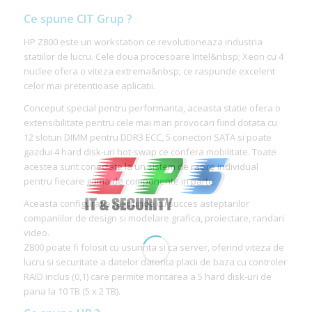
Ce spune CIT Grup ?
HP Z800 este un workstation ce revolutioneaza industria
statiilor de lucru. Cele doua procesoare Intel&nbsp; Xeon cu 4
nuclee ofera o viteza extrema&nbsp; ce raspunde excelent
celor mai pretentioase aplicatii.
Conceput special pentru performanta, aceasta statie ofera o
extensibilitate pentru cele mai mari provocari fiind dotata cu
12 sloturi DIMM pentru DDR3 ECC, 5 conectori SATA si poate
gazdui 4 hard disk-uri hot-swap ce confera mobilitate. Toate
acestea sunt conectate la un sistem de racire individual
pentru fiecare gama de componente in parte.
Aceasta configuratie raspunde cu succes asteptarilor
companiilor de design si modelare grafica, proiectare, randari
video.
Z800 poate fi folosit cu usurinta si ca server, oferind viteza de
lucru si securitate a datelor datorita placii de baza cu controler
RAID inclus (0,1) care permite montarea a 5 hard disk-uri de
pana la 10 TB (5 x 2 TB).