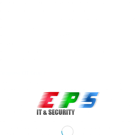
Procesor: Dual Procesor Intel Six-Core Xeon, X5650 2.66 GHz, 12M Cache,
Memorie: 32 GB DDR3, suporta 192 GB DDR3 (12 sloturi)
Hard drive: 1 x 240 GB SSD PCI-e, 2 x 300 GB SAS, se pot monta 5 HDD 
Optical drive: DVD-ROM
Graphic card: Nvidia Quadro FX3800 1 GB DDR3
Network Card: Gigabit 10/100/1000Mbps
Porturi / Conectare: 9 x USB, 2 x IEEE1394, 2 x PS2, 1 x serial, 1 x RJ45, 3 x
Cablu Curent: inclus
Ce spune CIT Grup ?
HP Z800 este un workstation ce revolutioneaza industria statiilor de lucru
viteza extrema&nbsp; ce raspunde excelent celor mai pretentioase aplicati
Conceput special pentru performanta, aceasta statie ofera o extensibilitate
pentru DDR3 ECC, 5 conectori SATA si poate gazdui 4 hard disk-uri hot-swap
sistem de racire individual pentru fiecare gama de componente in parte.
Aceasta configuratie raspunde cu succes asteptarilor companiilor de design
Z800 poate fi folosit cu usurinta si ca server, oferind viteza de lucru si secu
(0,1) care permite montarea a 5 hard disk-uri de pana la 10 TB (5 x 2 TB).