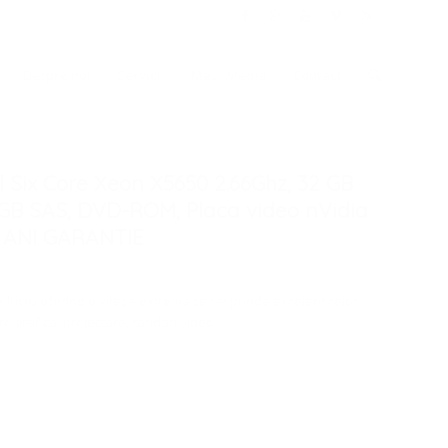
Prima
Despre noi
Servicii
Mass Media
Contact
pagină
l Six Core Xeon X5650 2.66Ghz, 32 GB
0 GB SAS, DVD-ROM, Placa video nVidia
 ANI GARANTIE
de lucru oferind o viteza extrema ce raspunde excelent celor
e grafica, proiectare, randari video.