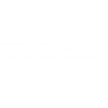
Workstation HP Z800 Tower, 2 Procesoare Inte
DDR3, Hard disk 1 x 240 GB SSD PCI-e, 2 x 30
Quadro FX3800, Windows 7 Home Premium, 2
/
/
9 aprilie 2014
în
de
Robert Coroianu
Utilizare: Design & Graphic, HP Z800 revolutioneaza industria statiilor 
mai pretentioase aplicatii, preferata de companiile de design si modelar
Calitate: Workstation Refurbished
Brand: HP
Model: Z800, Tower
Sistem de operare: Windows 7, Windows 7 Home Premium