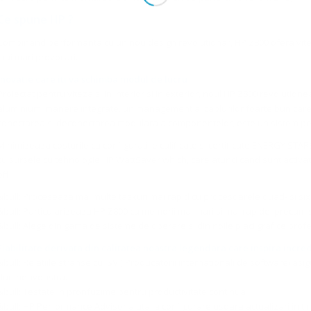
Ce spune HP ?
Combinand performanta cu un nou design revolutionar, HP Z800 ofera vitez
mai mari provocari.
Inovatie care iti va schimba modul de lucru
Proiectat pentru viteza si in interior si in exterior, noul HP Z800 revolutione
aluminium. manere integrate, un management al cablurilor foarte bun care 
conectarea si deconectarea modulara a componentelor, este un sistem pe c
Minimizeaza costurile cu configuratiile calificate si certificate ENERGY STA
cu sursele cu tehnologie HP WattSaver which, care atunci cand sunt activa
off.
&bull; Proceseaza mai multe taskuri mai rapid cu procesoarele quad- si six
&bull; Particularizeaza HP Z800 cu memorii mai mari si mai rapide, precum s
&bull; Alege din gama de sisteme de operare si din noile placi grafice profe
Fiabilitate derivata din calitatea noastra legendara care inspira incre
&bull; Relatiile stranse cu ISV ( Producatorii internationali de software) asig
dumneavoastra.
&bull; Testate in pronfuzime pentru productivitate continua
&bull; HP Performance Advisor ajuta la configurare usoara actualizari in ti