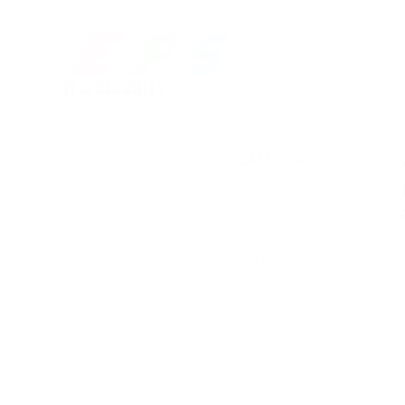
Contact: 0371 191 030
CATEGORII
Cool websites & Tools
Dezmembrari laptopuri
Games
Laptop
Monitoare
Prezentari
Refurbished
Refurbished
Refurbished
Software
Tips & Tricks
Uncategorized