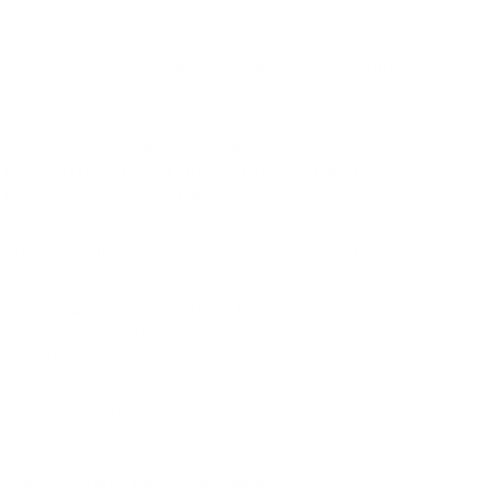
a extrema si extensibilitatea maxima de care ai nevoie in cele
aza industria statiilor de lucru. Cu panouri laterale din
maximizeaza fluxul de aer si optiunea de racire lichida,
are vrei sa il vada toata lumea.
R&reg;, ofera o eficienta de 85%
te, reduc consumul de energie la mai putin de 1 Watt in modul
- core Intel&reg; Xeon&reg; cu tehnologie Intel&reg; QuickPath
i cu spatii de stocare mai mari
sionale Nvidia si ATI
dere
ura certificarea si optimizarea statiilor HP pentru aplicatiile
mp ce optimizeaza o intreaga gama de aplicatii