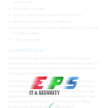
pana la 10 TB
Optical drive: DVD-RW
Graphic card: Nvidia Quadro FX3800 1 GB DDR3
Network Card: Gigabit 10/100/1000Mbps
Porturi / Conectare: 9 x USB, 2 x IEEE1394, 2 x PS2, 1 x serial,
1 x RJ45, 3 x audio
Cablu Curent: inclus
Ce spune CIT Grup ?
HP Z800 este un workstation ce revolutioneaza industria
statiilor de lucru. Cele doua procesoare Intel&nbsp; Xeon cu 4
nuclee ofera o viteza extrema&nbsp; ce raspunde excelent
celor mai pretentioase aplicatii.
Conceput special pentru performanta, aceasta statie ofera o
extensibilitate pentru cele mai mari provocari fiind dotata cu
12 sloturi DIMM pentru DDR3 ECC, 5 conectori SATA si poate
gazdui 4 hard disk-uri hot-swap ce confera mobilitate. Toate
acestea sunt conectate la un sistem de racire individual
pentru fiecare gama de componente in parte.