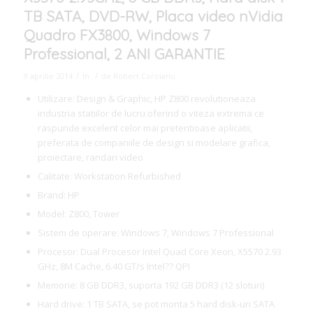
TB SATA, DVD-RW, Placa video nVidia
Quadro FX3800, Windows 7
Professional, 2 ANI GARANTIE
/
/
9 aprilie 2014
în
de
Robert Coroianu
Utilizare: Design & Graphic, HP Z800 revolutioneaza
industria statiilor de lucru oferind o viteza extrema ce
raspunde excelent celor mai pretentioase aplicatii,
preferata de companiile de design si modelare grafica,
proiectare, randari video.
Calitate: Workstation Refurbished
Brand: HP
Model: Z800, Tower
Sistem de operare: Windows 7, Windows 7 Professional
Procesor: Dual Procesor Intel Quad Core Xeon, X5570 2.93
GHz, 8M Cache, 6.40 GT/s Intel?? QPI
Memorie: 8 GB DDR3, suporta 192 GB DDR3 (12 sloturi)
Hard drive: 1 TB SATA, se pot monta 5 hard disk-uri SATA