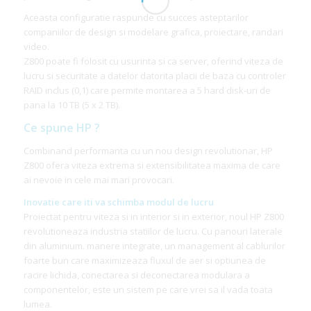
Aceasta configuratie raspunde cu succes asteptarilor
companiilor de design si modelare grafica, proiectare, randari
video.
Z800 poate fi folosit cu usurinta si ca server, oferind viteza de
lucru si securitate a datelor datorita placii de baza cu controler
RAID inclus (0,1) care permite montarea a 5 hard disk-uri de
pana la 10 TB (5 x 2 TB).
Ce spune HP ?
Combinand performanta cu un nou design revolutionar, HP
Z800 ofera viteza extrema si extensibilitatea maxima de care
ai nevoie in cele mai mari provocari.
Inovatie care iti va schimba modul de lucru
Proiectat pentru viteza si in interior si in exterior, noul HP Z800
revolutioneaza industria statiilor de lucru. Cu panouri laterale
din aluminium. manere integrate, un management al cablurilor
foarte bun care maximizeaza fluxul de aer si optiunea de
racire lichida, conectarea si deconectarea modulara a
componentelor, este un sistem pe care vrei sa il vada toata
lumea.