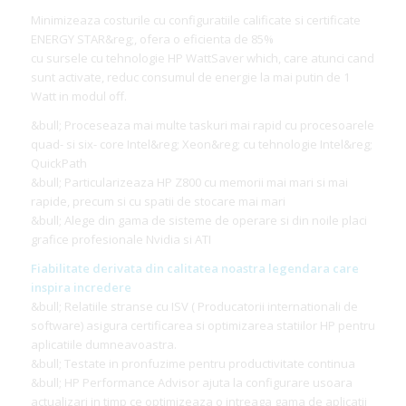
Minimizeaza costurile cu configuratiile calificate si certificate
ENERGY STAR&reg;, ofera o eficienta de 85%
cu sursele cu tehnologie HP WattSaver which, care atunci cand
sunt activate, reduc consumul de energie la mai putin de 1
Watt in modul off.
&bull; Proceseaza mai multe taskuri mai rapid cu procesoarele
quad- si six- core Intel&reg; Xeon&reg; cu tehnologie Intel&reg;
QuickPath
&bull; Particularizeaza HP Z800 cu memorii mai mari si mai
rapide, precum si cu spatii de stocare mai mari
&bull; Alege din gama de sisteme de operare si din noile placi
grafice profesionale Nvidia si ATI
Fiabilitate derivata din calitatea noastra legendara care
inspira incredere
&bull; Relatiile stranse cu ISV ( Producatorii internationali de
software) asigura certificarea si optimizarea statiilor HP pentru
aplicatiile dumneavoastra.
&bull; Testate in pronfuzime pentru productivitate continua
&bull; HP Performance Advisor ajuta la configurare usoara
actualizari in timp ce optimizeaza o intreaga gama de aplicatii