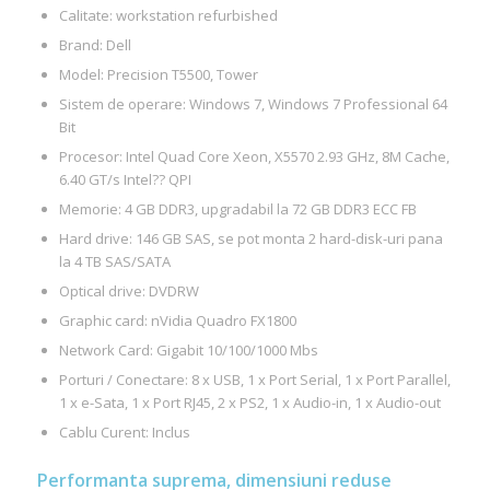
Calitate: workstation refurbished
Brand: Dell
Model: Precision T5500, Tower
Sistem de operare: Windows 7, Windows 7 Professional 64
Bit
Procesor: Intel Quad Core Xeon, X5570 2.93 GHz, 8M Cache,
6.40 GT/s Intel?? QPI
Memorie: 4 GB DDR3, upgradabil la 72 GB DDR3 ECC FB
Hard drive: 146 GB SAS, se pot monta 2 hard-disk-uri pana
la 4 TB SAS/SATA
Optical drive: DVDRW
Graphic card: nVidia Quadro FX1800
Network Card: Gigabit 10/100/1000 Mbs
Porturi / Conectare: 8 x USB, 1 x Port Serial, 1 x Port Parallel,
1 x e-Sata, 1 x Port RJ45, 2 x PS2, 1 x Audio-in, 1 x Audio-out
Cablu Curent: Inclus
Performanta suprema, dimensiuni reduse