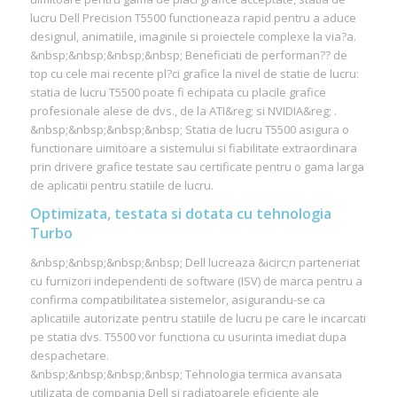
lucru Dell Precision T5500 functioneaza rapid pentru a aduce
designul, animatiile, imaginile si proiectele complexe la via?a.
&nbsp;&nbsp;&nbsp;&nbsp; Beneficiati de performan?? de
top cu cele mai recente pl?ci grafice la nivel de statie de lucru:
statia de lucru T5500 poate fi echipata cu placile grafice
profesionale alese de dvs., de la ATI&reg; si NVIDIA&reg; .
&nbsp;&nbsp;&nbsp;&nbsp; Statia de lucru T5500 asigura o
functionare uimitoare a sistemului si fiabilitate extraordinara
prin drivere grafice testate sau certificate pentru o gama larga
de aplicatii pentru statiile de lucru.
Optimizata, testata si dotata cu tehnologia
Turbo
&nbsp;&nbsp;&nbsp;&nbsp; Dell lucreaza &icirc;n parteneriat
cu furnizori independenti de software (ISV) de marca pentru a
confirma compatibilitatea sistemelor, asigurandu-se ca
aplicatiile autorizate pentru statiile de lucru pe care le incarcati
pe statia dvs. T5500 vor functiona cu usurinta imediat dupa
despachetare.
&nbsp;&nbsp;&nbsp;&nbsp; Tehnologia termica avansata
utilizata de compania Dell si radiatoarele eficiente ale