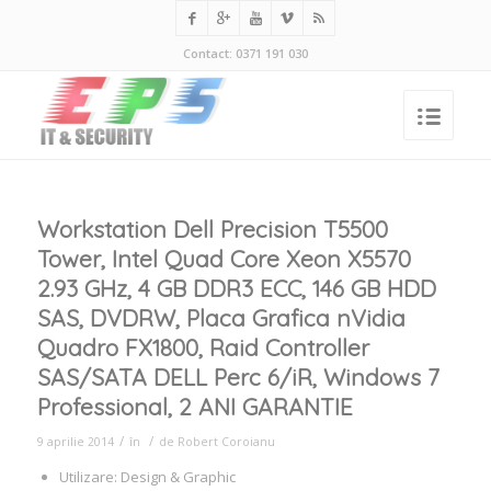
Contact: 0371 191 030
Workstation Dell Precision T5500
Tower, Intel Quad Core Xeon X5570
2.93 GHz, 4 GB DDR3 ECC, 146 GB HDD
SAS, DVDRW, Placa Grafica nVidia
Quadro FX1800, Raid Controller
SAS/SATA DELL Perc 6/iR, Windows 7
Professional, 2 ANI GARANTIE
/
/
9 aprilie 2014
în
de
Robert Coroianu
Utilizare: Design & Graphic