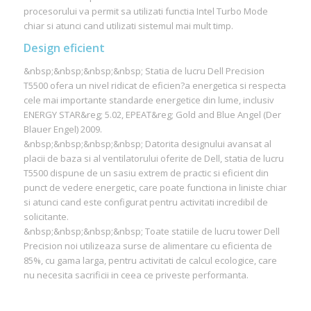
procesorului va permit sa utilizati functia Intel Turbo Mode
chiar si atunci cand utilizati sistemul mai mult timp.
Design eficient
&nbsp;&nbsp;&nbsp;&nbsp; Statia de lucru Dell Precision
T5500 ofera un nivel ridicat de eficien?a energetica si respecta
cele mai importante standarde energetice din lume, inclusiv
ENERGY STAR&reg; 5.02, EPEAT&reg; Gold and Blue Angel (Der
Blauer Engel) 2009.
&nbsp;&nbsp;&nbsp;&nbsp; Datorita designului avansat al
placii de baza si al ventilatorului oferite de Dell, statia de lucru
T5500 dispune de un sasiu extrem de practic si eficient din
punct de vedere energetic, care poate functiona in liniste chiar
si atunci cand este configurat pentru activitati incredibil de
solicitante.
&nbsp;&nbsp;&nbsp;&nbsp; Toate statiile de lucru tower Dell
Precision noi utilizeaza surse de alimentare cu eficienta de
85%, cu gama larga, pentru activitati de calcul ecologice, care
nu necesita sacrificii in ceea ce priveste performanta.