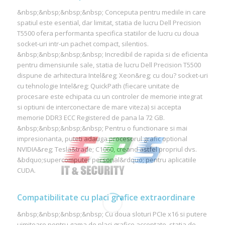
&nbsp;&nbsp;&nbsp;&nbsp; Conceputa pentru mediile in care
spatiul este esential, dar limitat, statia de lucru Dell Precision
T5500 ofera performanta specifica statiilor de lucru cu doua
socket-uri intr-un pachet compact, silentios.
&nbsp;&nbsp;&nbsp;&nbsp; Incredibil de rapida si de eficienta
pentru dimensiunile sale, statia de lucru Dell Precision T5500
dispune de arhitectura Intel&reg; Xeon&reg; cu dou? socket-uri
cu tehnologie Intel&reg; QuickPath (fiecare unitate de
procesare este echipata cu un controler de memorie integrat
si optiuni de interconectare de mare viteza) si accepta
memorie DDR3 ECC Registered de pana la 72 GB.
&nbsp;&nbsp;&nbsp;&nbsp; Pentru o functionare si mai
impresionanta, puteti adauga procesorul grafic optional
NVIDIA&reg; Tesla&trade; C1060, creand astfel propriul dvs.
&bdquo;supercomputer personal&rdquo; pentru aplicatiile
CUDA.
Compatibilitate cu placi grafice extraordinare
&nbsp;&nbsp;&nbsp;&nbsp; Cu doua sloturi PCIe x16 si putere
uimitoare pentru gama de placi grafice acceptate, statia de