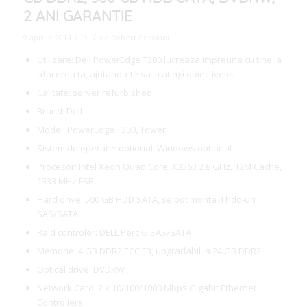
2 ANI GARANTIE
/
/
9 aprilie 2014
în
de
Robert Coroianu
Utilizare: Dell PowerEdge T300 lucreaza impreuna cu tine la
afacerea ta, ajutandu-te sa iti atingi obiectivele.
Calitate: server refurbished
Brand: Dell
Model: PowerEdge T300, Tower
Sistem de operare: optional, Windows optional
Procesor: Intel Xeon Quad Core, X3363 2.8 GHz, 12M Cache,
1333 MHz FSB
Hard drive: 500 GB HDD SATA, se pot monta 4 hdd-uri
SAS/SATA
Raid controler: DELL Perc 6i SAS/SATA
Memorie: 4 GB DDR2 ECC FB, upgradabil la 24 GB DDR2
Optical drive: DVDRW
Network Card: 2 x 10/100/1000 Mbps Gigabit Ethernet
Controllers