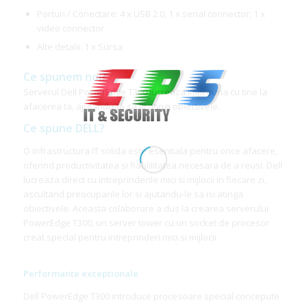
Porturi / Conectare: 4 x USB 2.0, 1 x serial connector; 1 x
video connector
Alte detalii: 1 x Sursa
Ce spunem noi?
Serverul Dell PowerEdge T300 lucreaza impreuna cu tine la
afacerea ta, ajutandu-te sa iti atingi obiectivele.
Ce spune DELL?
O infrastructura IT solida este esentiala pentru orice afacere,
oferind productivitatea si fiablilitatea necesara de a reusi. Dell
lucreaza direct cu intreprinderile mici si mijlocii in fiecare zi,
ascultand preocuparile lor si ajutandu-le sa isi atinga
obiectivele. Aceasta colaborare a dus la crearea serverului
PowerEdge T300, un server tower cu un socket de procesor
creat special pentru intreprinderi mici si mijlocii.
Perform
ante exceptionale
Dell PowerEdge T300 introduce procesoare special concepute