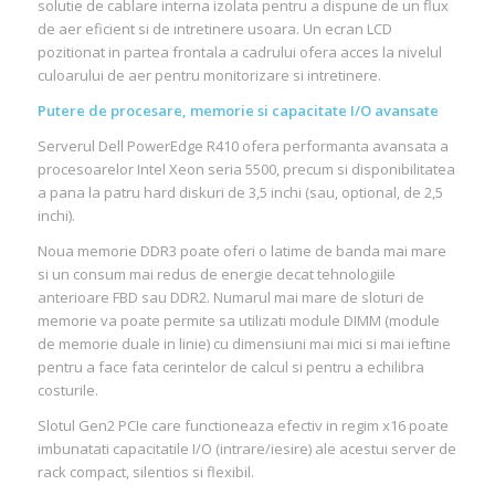
solutie de cablare interna izolata pentru a dispune de un flux
de aer eficient si de intretinere usoara. Un ecran LCD
pozitionat in partea frontala a cadrului ofera acces la nivelul
culoarului de aer pentru monitorizare si intretinere.
Putere de procesare, memorie si capacitate I/O avansate
Serverul Dell PowerEdge R410 ofera performanta avansata a
procesoarelor Intel Xeon seria 5500, precum si disponibilitatea
a pana la patru hard diskuri de 3,5 inchi (sau, optional, de 2,5
inchi).
Noua memorie DDR3 poate oferi o latime de banda mai mare
si un consum mai redus de energie decat tehnologiile
anterioare FBD sau DDR2. Numarul mai mare de sloturi de
memorie va poate permite sa utilizati module DIMM (module
de memorie duale in linie) cu dimensiuni mai mici si mai ieftine
pentru a face fata cerintelor de calcul si pentru a echilibra
costurile.
Slotul Gen2 PCIe care functioneaza efectiv in regim x16 poate
imbunatati capacitatile I/O (intrare/iesire) ale acestui server de
rack compact, silentios si flexibil.