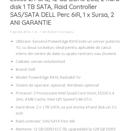
disk 1 TB SATA, Raid Controller
SAS/SATA DELL Perc 6iR, 1 x Sursa, 2
ANI GARANTIE
/
/
9 aprilie 2014
în
de
Robert Coroianu
Utilizare: Serverul PowerEdge R410 este un server puternic
1U, cu doua socketuri, ideal pentru aplicatiile de calcul
intens din centre de date cu spatiu restrans sau clustere.
Calitate: server refurbished
Brand: Dell
Model: PowerEdge R410, Rackabil 1U
Sistem de operare: optional, Windows optional
Procesor: 2 Procesoare Intel Quad Core Xeon, E5530 2.4
GHz, 8 MB Cache, Intel QPI Speed 5.86 GT/s
Hard drive: 2 x 1 TB SATA, se pot monta 4 hard disk-uri 3.5
inch
Raid controler: SAS/SATA Perc 6iR
Memorie: 12 GB DDR3 ECC FB, upgradabil la 128 GB DDR3