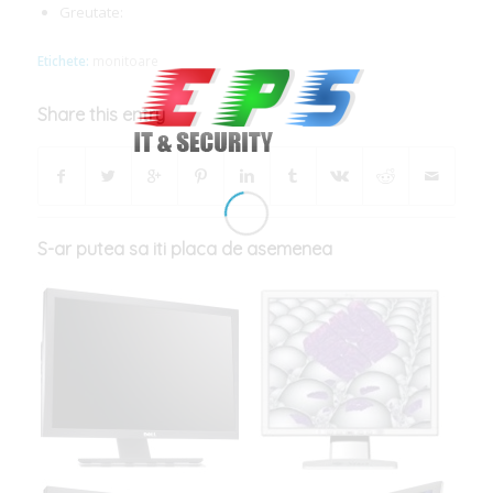
Greutate:
Etichete:
monitoare
Share this entry
S-ar putea sa iti placa de asemenea