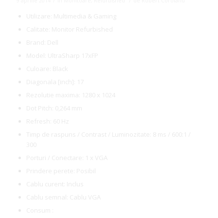
/
/
9 aprilie 2014
în
Monitoare
,
Refurbished
de
Robert Coroianu
Utilizare: Multimedia & Gaming
Calitate: Monitor Refurbished
Brand: Dell
Model: UltraSharp 17xFP
Culoare: Black
Diagonala [inch]: 17
Rezolutie maxima: 1280 x 1024
Dot Pitch: 0,264 mm
Refresh: 60 Hz
Timp de raspuns / Contrast / Luminozitate: 8 ms / 600:1 /
300
Porturi / Conectare: 1 x VGA
Prindere perete: Posibil
Cablu curent: Inclus
Cablu semnal: Cablu VGA
Consum :