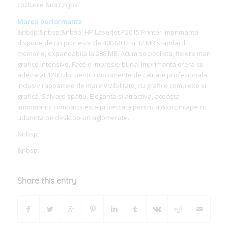
costurile &icirc;n jos.
Marea performanta
&nbsp;&nbsp;&nbsp; HP LaserJet P2015 Printer Imprimanta
dispune de un procesor de 400 MHz si 32 MB standard,
memorie, expandabila la 288 MB. Acum se pot lista, fisiere mari
grafice intensive. Face o impresie buna. Imprimanta ofera cu
adevarat 1200 dpi pentru documente de calitate profesionala,
inclusiv rapoartele de mare vizibilitate, cu grafice complexe si
grafica. Salvare spatiu. Eleganta si atractiva, aceasta
imprimants compacts este proiectata pentru a &icirc;ncape cu
udurinta pe desktop-uri aglomerate.
&nbsp;
&nbsp;
Share this entry