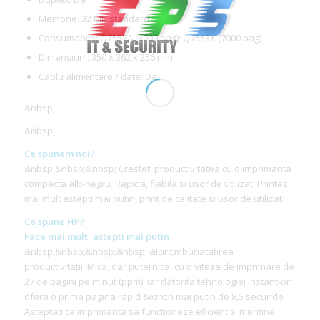
Memorie: 32 MB standard
Consumabile: Q7553A (3000 pag); Q7553X (7000 pag)
Dimensiuni: 350 x 362 x 256 mm
Cablu alimentare / date: Da
&nbsp;
&nbsp;
Ce spunem noi?
&nbsp;&nbsp;&nbsp; Cresteti productivitatea cu o imprimanta
compacta alb-negru. Rapida, fiabila si usor de utilizat. Printezi
mai mult astepti mai putin, print de calitate si usor de utilizat.
Ce spune HP?
Face mai mult, astepti mai putin
&nbsp;&nbsp;&nbsp;&nbsp; &Icirc;mbunatatirea
productivitatii. Mica, dar puternica, cu o viteza de imprimare de
27 de pagini pe minut (ppm), iar datorita tehnologiei Instant-on
ofera o prima pagina rapid &icirc;n mai putin de 8,5 secunde
Asteptati ca imprimanta sa functioneze eficient si mentine