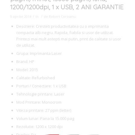
1200/1200dpi, 1 x USB, 2 ANI GARANTIE
/
/
9 aprilie 2014
în
de
Robert Coroianu
Descriere: Cresteti productivitatea cu o imprimanta
compacta alb-negru. Rapida, fiabila si usor de utilizat.
Printezi mai mult astepti mai putin, print de calitate si usor
de utilizat.
Grupa: Imprimanta Laser
Brand: HP
Model: 2015
Calitate: Refurbished
Porturi / Conectare: 1 x USB
Tehnologie printare: Laser
Mod Printare: Monocrom
Viteza printare: 27 ppm (letter)
Volum lunar: Pana la 15.000 pag
Rezolutie: 1200 x 1200 dpi
Duplex: Da