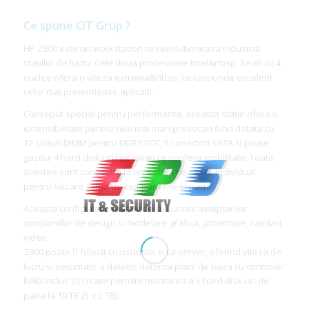
Ce spune CIT Grup ?
HP Z800 este un workstation ce revolutioneaza industria
statiilor de lucru. Cele doua procesoare Intel&nbsp; Xeon cu 4
nuclee ofera o viteza extrema&nbsp; ce raspunde excelent
celor mai pretentioase aplicatii.
Conceput special pentru performanta, aceasta statie ofera o
extensibilitate pentru cele mai mari provocari fiind dotata cu
12 sloturi DIMM pentru DDR3 ECC, 5 conectori SATA si poate
gazdui 4 hard disk-uri hot-swap ce confera mobilitate. Toate
acestea sunt conectate la un sistem de racire individual
pentru fiecare gama de componente in parte.
Aceasta configuratie raspunde cu succes asteptarilor
companiilor de design si modelare grafica, proiectare, randari
video.
Z800 poate fi folosit cu usurinta si ca server, oferind viteza de
lucru si securitate a datelor datorita placii de baza cu controler
RAID inclus (0,1) care permite montarea a 5 hard disk-uri de
pana la 10 TB (5 x 2 TB).