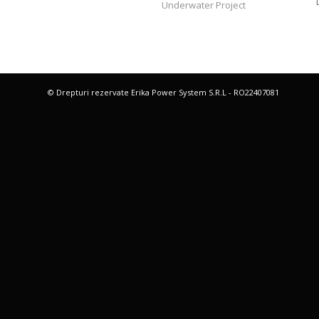
Underwater Project
© Drepturi rezervate Erika Power System S.R.L - RO22407081