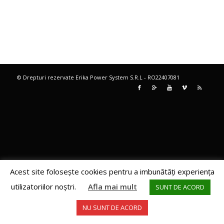
© Drepturi rezervate Erika Power System S.R.L - RO22407081
Acest site foloseşte cookies pentru a imbunătăţi experienţa
utilizatoriilor noştri.
Afla mai mult
SUNT DE ACORD
NU SUNT DE ACORD