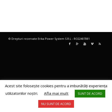
© Drepturi rezervate Erika Power System S.R.L - RO22407081
Acest site foloseşte cookies pentru a imbunătăţi experienţa
utilizatoriilor noştri.
Afla mai mult
SUNT DE ACORD
NU SUNT DE ACORD