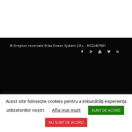
© Drepturi rezervate Erika Power System S.R.L - RO22407081
Acest site foloseşte cookies pentru a imbunătăţi experienţa
utilizatoriilor noştri.
Afla mai mult
SUNT DE ACORD
NU SUNT DE ACORD