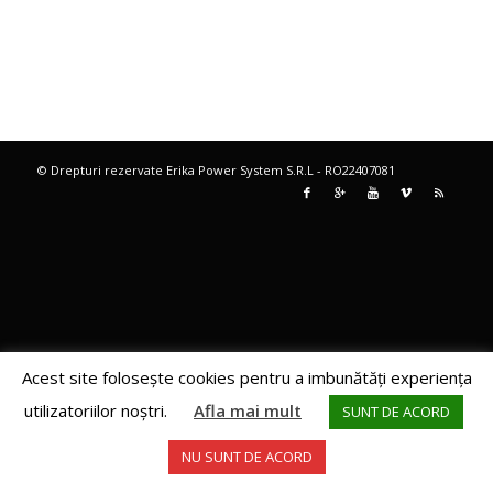
© Drepturi rezervate Erika Power System S.R.L - RO22407081
Acest site foloseşte cookies pentru a imbunătăţi experienţa
utilizatoriilor noştri.
Afla mai mult
SUNT DE ACORD
NU SUNT DE ACORD