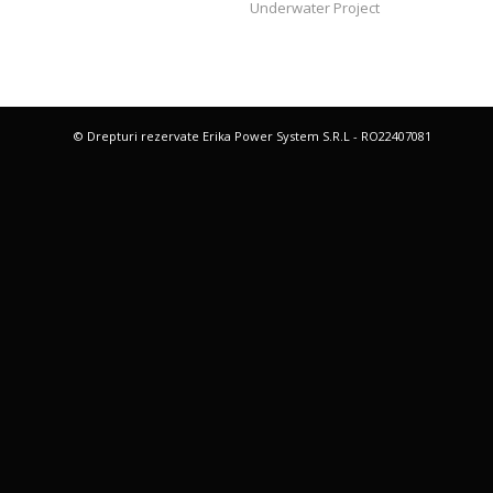
Underwater Project
© Drepturi rezervate Erika Power System S.R.L - RO22407081