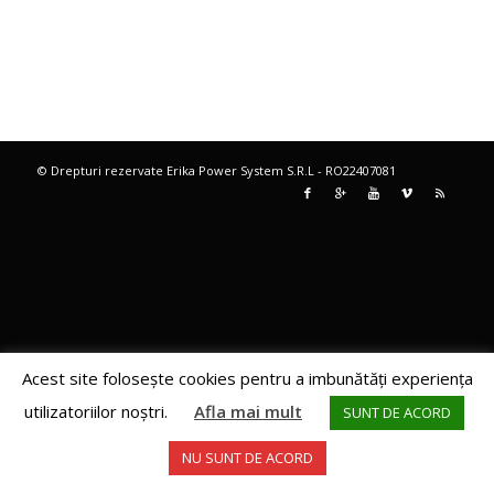
© Drepturi rezervate Erika Power System S.R.L - RO22407081
Acest site foloseşte cookies pentru a imbunătăţi experienţa
utilizatoriilor noştri.
Afla mai mult
SUNT DE ACORD
NU SUNT DE ACORD