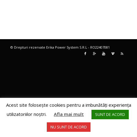
© Drepturi rezervate Erika Power System S.R.L - RO22407081
Acest site foloseşte cookies pentru a imbunătăţi experienţa
utilizatoriilor noştri.
Afla mai mult
SUNT DE ACORD
NU SUNT DE ACORD