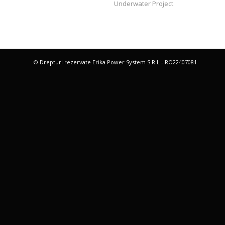
Underwater Project
© Drepturi rezervate Erika Power System S.R.L - RO22407081