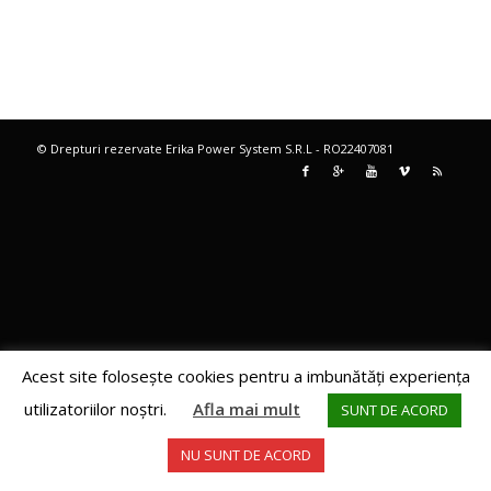
© Drepturi rezervate Erika Power System S.R.L - RO22407081
Acest site foloseşte cookies pentru a imbunătăţi experienţa
utilizatoriilor noştri.
Afla mai mult
SUNT DE ACORD
NU SUNT DE ACORD